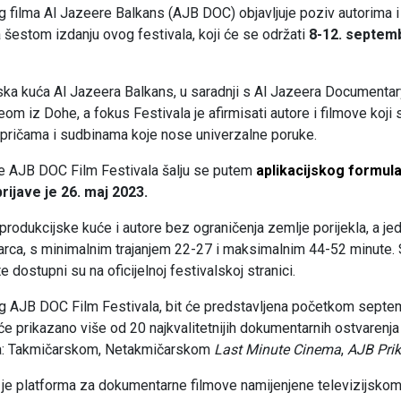
 filma Al Jazeere Balkans (AJB DOC) objavljuje poziv autorima 
 šestom izdanju ovog festivala, koji će se održati
8-12. septem
ijska kuća Al Jazeera Balkans, u saradnji s Al Jazeera Documenta
om iz Dohe, a fokus Festivala je afirmisati autore i filmove koji
pričama i sudbinama koje nose univerzalne poruke.
je AJB DOC Film Festivala šalju se putem
aplikacijskog formul
rijave je 26. maj 2023.
produkcijske kuće i autore bez ograničenja zemlje porijekla, a jeda
rca, s minimalnim trajanjem 22-27 i maksimalnim 44-52 minute. S
te dostupni su na oficijelnoj festivalskoj stranici.
og AJB DOC Film Festivala, bit će predstavljena početkom septe
će prikazano više od 20 najkvalitetnijih dokumentarnih ostvarenja
ama: Takmičarskom, Netakmičarskom
Last Minute Cinema
,
AJB Pri
je platforma za dokumentarne filmove namijenjene televizijskom e