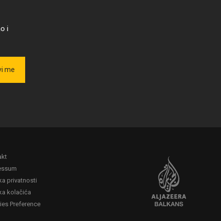
o i
vi me
akt
essum
ika privatnosti
ika kolačića
ies Preference