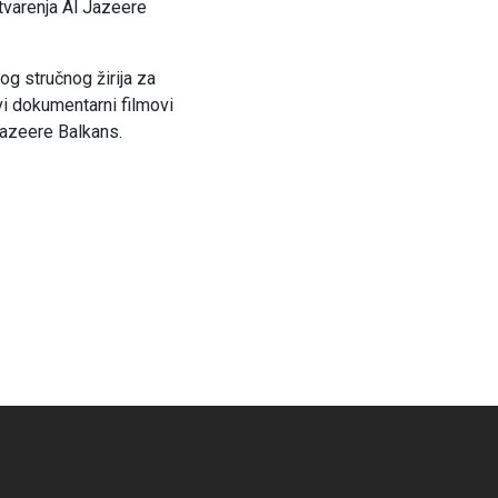
tvarenja Al Jazeere
og stručnog žirija za
vi dokumentarni filmovi
Jazeere Balkans.