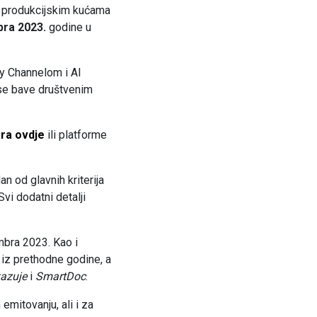
i produkcijskim kućama
bra 2023.
godine u
ry Channelom i Al
 se bave društvenim
ara
ovdje
ili platforme
n od glavnih kriterija
vi dodatni detalji
mbra 2023. Kao i
 iz prethodne godine, a
kazuje
i
SmartDoc
.
mitovanju, ali i za