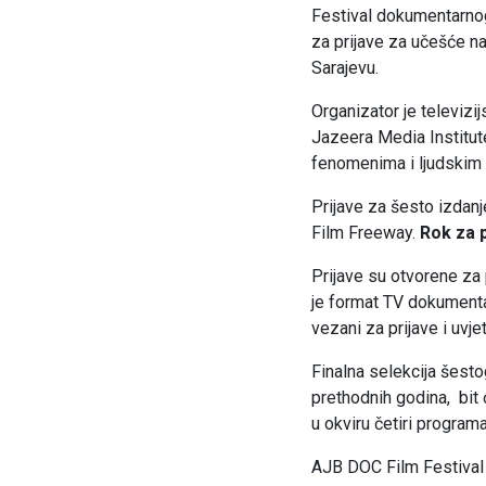
Festival dokumentarnog
za prijave za učešće na
Sarajevu.
Organizator je televiz
Jazeera Media Institute
fenomenima i ljudskim 
Prijave za šesto izdan
Film Freeway.
Rok za p
Prijave su otvorene za 
je format TV dokumenta
vezani za prijave i uvje
Finalna selekcija šest
prethodnih godina, bit 
u okviru četiri progr
AJB DOC Film Festival 