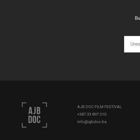
Bu
AJB DOC FILM FESTIVAL
+387 33 897 310
info@ajbdoc.ba