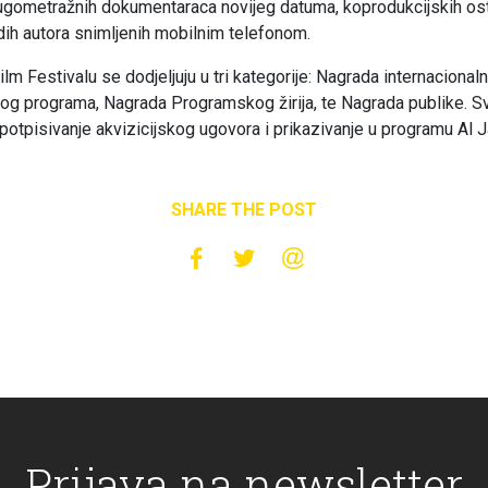
 dugometražnih dokumentaraca novijeg datuma, koprodukcijskih os
dih autora snimljenih mobilnim telefonom.
 Festivalu se dodjeljuju u tri kategorije: Nagrada internacionaln
skog programa, Nagrada Programskog žirija, te Nagrada publike. S
potpisivanje akvizicijskog ugovora i prikazivanje u programu Al 
SHARE THE POST
Prijava na newsletter