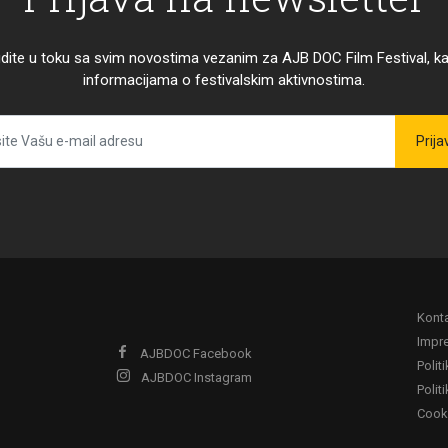
dite u toku sa svim novostima vezanim za AJB DOC Film Festival, ka
informacijama o festivalskim aktivnostima.
Prija
Kont
Impr
AJBDOC Facebook
Polit
AJBDOC Instagram
Polit
Cook