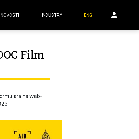
NOVOSTI
INDUSTRY
ENG
 DOC Film
formulara na web-
023.